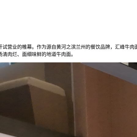
开试营业的帷幕。作为源自黄河之滨兰州的餐饮品牌，汇峰牛肉
汤清肉烂、面细味鲜的地道牛肉面。