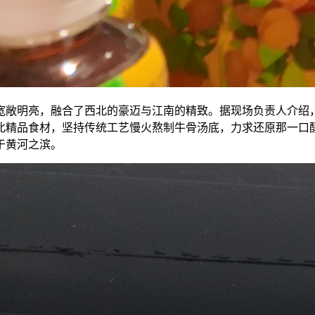
宽敞明亮，融合了西北的豪迈与江南的精致。据现场负责人介绍
北精品食材，坚持传统工艺慢火熬制牛骨汤底，力求还原那一口醇
于黄河之滨。