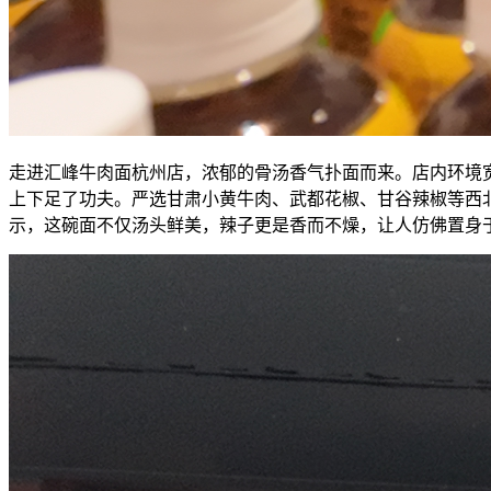
走进汇峰牛肉面杭州店，浓郁的骨汤香气扑面而来。店内环境
上下足了功夫。严选甘肃小黄牛肉、武都花椒、甘谷辣椒等西
示，这碗面不仅汤头鲜美，辣子更是香而不燥，让人仿佛置身