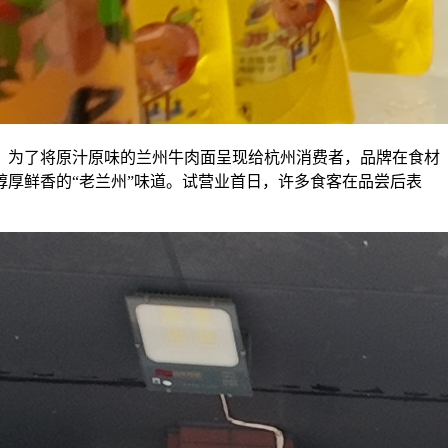
，为了将原汁原味的兰州牛肉面呈现给杭州消费者，品牌在食材
厚鲜香的“老兰州”味道。试营业首日，许多食客在品尝后表