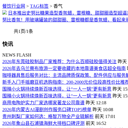
餐饮行业网
>
TAG标签
> 香气
日本推出史努比糖果造型香氛蜡，雷根糖、甜甜圈造型超逼
努比香氛！用玻璃罐装的甜甜圈、雷根糖都是香氛蜡，看起来
共1页/1条
快讯
NEWS FLASH
2026年东莞硅胶制品厂家推荐：为什么百顺硅胶值得关注
昨天 2
2026年去乌兰察布旅游一定要收藏的本地靠谱美食店超全指南
咖啡器具售后服务对比：主流品牌质保政策、配件供应与服务
新手入门手摇磨豆机选购指南：200-2000元价位段高性价比推
围辣小火锅持续焕新百味选择，让“一人一锅”更有新意
昨天 15:
围辣小火锅持续焕新百味选择，让“一人一锅”更有新意
昨天 15:
商用电陶炉实力厂家选哪家著龙公司靠谱
昨天 12:18
2026年内蒙古AI漫剧创作服务口碑TOP5榜单
昨天 10:08
贵州刺梨厂家如何选：格智万物全产业链解析
前天 17:01
2026年象山县石浦镇海鲜大排档口碑评测
前天 16:52