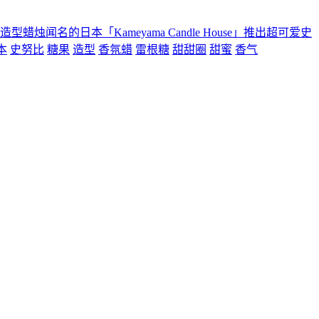
烛闻名的日本「Kameyama Candle House」推出超可爱史
本
史努比
糖果
造型
香氛蜡
雷根糖
甜甜圈
甜蜜
香气