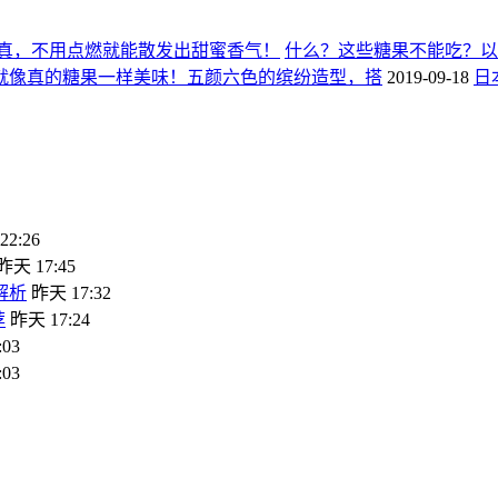
真，不用点燃就能散发出甜蜜香气！
什么？这些糖果不能吃？以造型蜡
就像真的糖果一样美味！五颜六色的缤纷造型，搭
2019-09-18
日
2:26
昨天 17:45
解析
昨天 17:32
荐
昨天 17:24
03
03