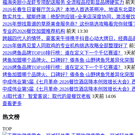
福海央厨小龙虾专项配送服务 全流程品控彰显品牌硬实力
前天 
2026长春生日宴餐厅怎么选？本地人首选茶啊冲，地道东北菜
数实共生，赋能终端｜绝配供应链×全来店深度协同，激活餐
2026年想找靠谱的草原美食服务商？这份挑选攻略看完你就懂
专业的2026餐饮加盟推荐机构
前天 13:30
跨越四代人的情怀，豪客来牛排携手抖音心动大牌日，经典品
2026年做再见爱人同款鸡的专业机构挑选攻略全部整理好了
前天
2026烤鱼品牌TOP10排行榜：谁在定义下一个千亿赛道？
3天前 
烤鱼加盟哪个品牌火、口碑好？傣条鱼·山野烤鱼凭差异化突围
2026烤鱼品牌TOP10排行榜：谁在定义下一个千亿赛道？
3天前 
烤鱼加盟哪个品牌火、口碑好？傣条鱼·山野烤鱼凭差异化突围
中成伟业第5届《七月革命·2026餐饮酒店降本创效增长大会》
中成伟业第5届《七月革命·2026餐饮酒店降本创效增长大会》
AI取代谁？ 智爱客说：取代的是餐饮老板
3天前 14:06
查看更多
热文榜
TOP