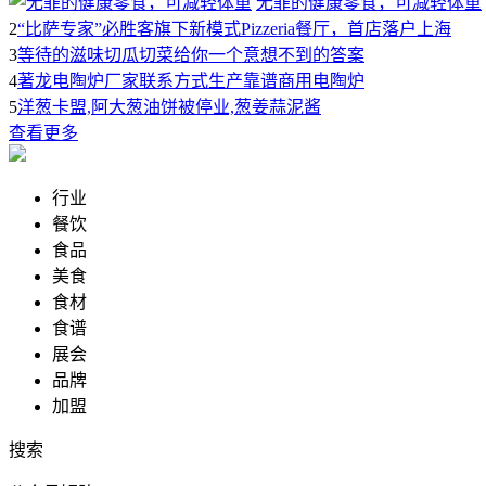
无罪的健康零食，可减轻体重
2
“比萨专家”必胜客旗下新模式Pizzeria餐厅，首店落户上海
3
等待的滋味切瓜切菜给你一个意想不到的答案
4
著龙电陶炉厂家联系方式生产靠谱商用电陶炉
5
洋葱卡盟,阿大葱油饼被停业,葱姜蒜泥酱
查看更多
行业
餐饮
食品
美食
食材
食谱
展会
品牌
加盟
搜索