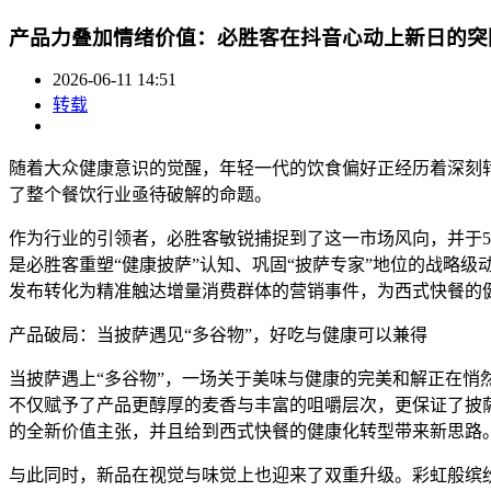
产品力叠加情绪价值：必胜客在抖音心动上新日的突
2026-06-11 14:51
转载
随着大众健康意识的觉醒，年轻一代的饮食偏好正经历着深刻转
了整个餐饮行业亟待破解的命题。
作为行业的引领者，必胜客敏锐捕捉到了这一市场风向，并于5月
是必胜客重塑“健康披萨”认知、巩固“披萨专家”地位的战略
发布转化为精准触达增量消费群体的营销事件，为西式快餐的
产品破局：当披萨遇见“多谷物”，好吃与健康可以兼得
当披萨遇上“多谷物”，一场关于美味与健康的完美和解正在悄
不仅赋予了产品更醇厚的麦香与丰富的咀嚼层次，更保证了披萨
的全新价值主张，并且给到西式快餐的健康化转型带来新思路
与此同时，新品在视觉与味觉上也迎来了双重升级。彩虹般缤