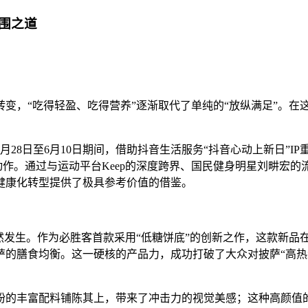
围之道
变，“吃得轻盈、吃得营养”逐渐取代了单纯的“放纵满足”。在
28日至6月10日期间，借助抖音生活服务“抖音心动上新日”I
级动作。通过与运动平台Keep的深度跨界、国民健身明星刘畊宏
健康化转型提供了极具参考价值的借鉴。
然发生。作为必胜客首款采用“低糖饼底”的创新之作，这款新品
的膳食均衡。这一硬核的产品力，成功打破了大众对披萨“高热量
。
纷的丰富配料铺陈其上，带来了冲击力的视觉美感；这种高颜值的