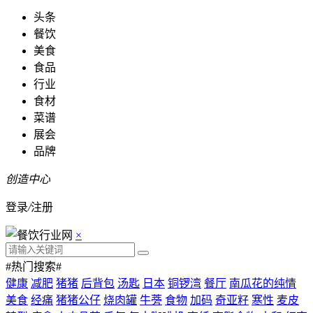
头条
餐饮
美食
食品
行业
食材
菜谱
展会
品牌
创造中心
登录
/
注册
×
#热门搜索#
健康
减肥
猪猪
后背包
汤匙
日本
铜锣湾
餐厅
南瓜花的纯情
美食
经痛
猪猪公仔
烧肉罐
牛蒡
食物
加码
奇亚籽
寒性
麦皮