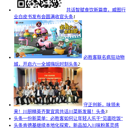
共话智赋食饮新篇章，威图行
业白皮书发布会圆满收官
头条
1
必胜客联名疯狂动物
城，开启六一全城嗨玩时刻
头条
2
守正创新，味领未
来！川厨精英齐聚宜宾共话川菜新发展！
头条
3
头条
一份新菜单：必胜客如何让年轻人乐于“见面吃饭”
头条
肯德基继续本地化探索，新品加入川味粉蒸灵感