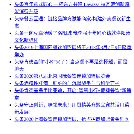
头条
百年意式匠心 一杯东方共鸣 Lavazza 拉瓦萨创新赋
能消费升级
头条
餐云互通：链接品牌方赋能商家-构建外卖餐饮新生
态
头条
一碗豆腐汤暖了洛阳城 豫李强十年匠心铸就洛阳汤
文化新标杆
头条
2019上海国际餐饮加盟展将于2018年3月7日9日隆重
举办
头条
肯德基的“小K”来了：当点餐不再是选择题，而是
聊天
头条
2020第八届北京国际餐饮连锁加盟展览会
头条
酒精性肝病：肝脏的＂沉默战争＂与科学守护
头条
肯德基携手比亚迪，开启“智慧出行+便捷餐饮”新篇
章
头条
守正创新，味领未来！川厨精英齐聚宜宾共话川菜
新发展！
头条
2020上海餐饮连锁加盟展、抢占招商加盟黄金旺季