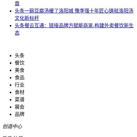
章
头条
一碗豆腐汤暖了洛阳城 豫李强十年匠心铸就洛阳汤
文化新标杆
头条
餐云互通：链接品牌方赋能商家-构建外卖餐饮新生
态
头条
餐饮
美食
食品
行业
食材
菜谱
展会
品牌
创造中心