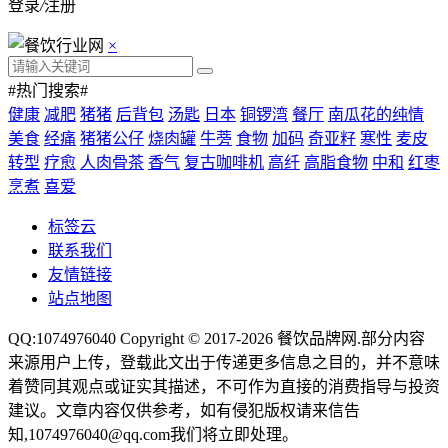
登录
/
注册
×
#热门搜索#
健康
减肥
猪猪
后背包
汤匙
日本
铜锣湾
餐厅
南瓜花的纯情
美食
经痛
猪猪公仔
烧肉罐
牛蒡
食物
加码
奇亚籽
寒性
麦皮
转型
疗愈
人肉骨茶
香气
复古咖啡机
高纤
高脂食物
中和
红枣
烹煮
喜爱
标签云
联系我们
友情链接
站点地图
QQ:1074976040 Copyright © 2017-2026
餐饮品牌网
.部分内容
来源用户上传，登载此文出于传递更多信息之目的，并不意味
着赞同其观点或证实其描述，不可作为直接的消费指导与投资
建议。文章内容仅供参考，如有侵犯版权请来信告
知,1074976040@qq.com我们将立即处理。