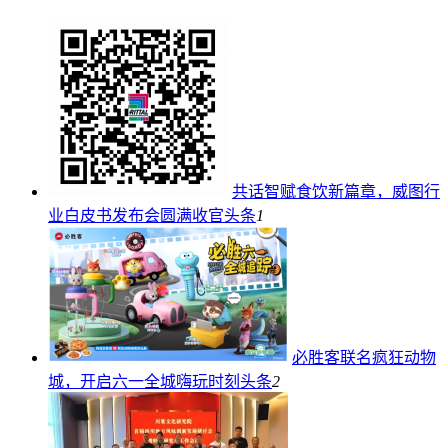
共话智赋食饮新篇章，威图行
业白皮书发布会圆满收官
头条
1
必胜客联名疯狂动物
城，开启六一全城嗨玩时刻
头条
2