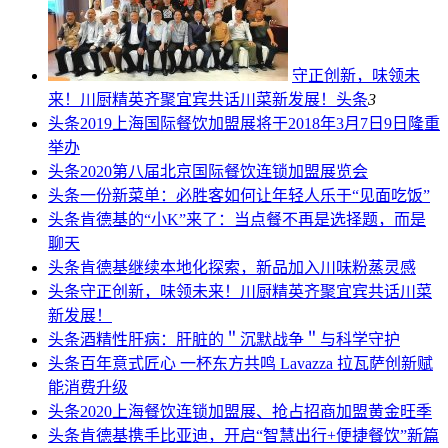
守正创新，味领未
来！川厨精英齐聚宜宾共话川菜新发展！
头条
3
头条
2019上海国际餐饮加盟展将于2018年3月7日9日隆重
举办
头条
2020第八届北京国际餐饮连锁加盟展览会
头条
一份新菜单：必胜客如何让年轻人乐于“见面吃饭”
头条
肯德基的“小K”来了：当点餐不再是选择题，而是
聊天
头条
肯德基继续本地化探索，新品加入川味粉蒸灵感
头条
守正创新，味领未来！川厨精英齐聚宜宾共话川菜
新发展！
头条
酒精性肝病：肝脏的＂沉默战争＂与科学守护
头条
百年意式匠心 一杯东方共鸣 Lavazza 拉瓦萨创新赋
能消费升级
头条
2020上海餐饮连锁加盟展、抢占招商加盟黄金旺季
头条
肯德基携手比亚迪，开启“智慧出行+便捷餐饮”新篇