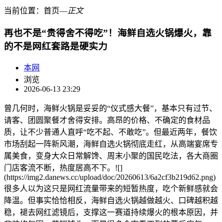
当前位置：
首页
―
正文
再也不是“贵得舍不得吃”！海鲜自选火锅爆火，靠
的不是网红套路是硬实力
本网
浏览
2026-06-13 23:29
曾几何时，海鲜火锅是妥妥的“仪式感大餐”，基本只有过节、
请客、团圆聚餐才舍得安排。高昂的价格、不确定的食材品
质，让不少普通人直呼“吃不起、不敢吃”。但最近两年，餐饮
市场刮起一阵新风潮，海鲜自选火锅彻底走红，从高端宴席专
属美食，变身大众日常解馋、周末小聚的国民吃法，各大商圈
门店客流不断，热度居高不下。![]
(https://img2.danews.cc/upload/doc/20260613/6a2cf3b219d62.png)
很多人以为这只是网红流量带来的短暂热度，吃个新鲜感就会
降温。但事实恰恰相反，海鲜自选火锅越做越火、口碑越积越
稳，褪去网红滤镜后，支撑这一赛道持续爆火的根本原因，并