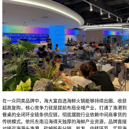
在一众同类品牌中，海大富自选海鲜火锅能够持续出圈、收获
超高复购，核心竞争力就是提前布局全域产业，打通了渔港到
餐桌的全闭环全链条供应链，彻底摆脱行业依赖中间商拿货的
传统模式。依托东南沿海得天独厚的海鲜产业资源，品牌直接
对接近海源头渔港，砍掉所有分销、批发、中转环节，实现海