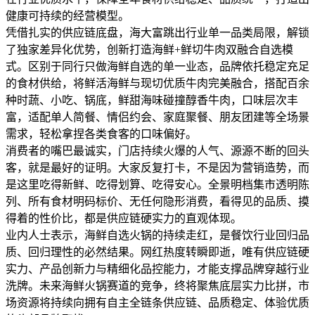
健康可持续的经营模型。
凭借扎实的供应链底盘，海大富跳出行业单一品类局限，解锁
了独家差异化优势，创新打造海鲜+鲜切牛肉双融合自选模
式。区别于同行只做海鲜自选的单一业态，品牌依托稳定充足
的食材供给，将鲜活海鲜与现切优质牛肉完美融合，搭配百余
种时蔬、小吃、锅底，鲜甜海味碰撞醇香牛肉，口味层次丰
富，适配单人简餐、情侣约会、家庭聚餐、朋友团建等全场景
需求，轻松拿捏各类食客的口味偏好。
消费者的嘴巴最诚实，门店持续火爆的人气、源源不断的回头
客，就是最好的证明。大家反复打卡，不是因为营销造势，而
是这里吃得新鲜、吃得划算、吃得安心。全景明档集市透明陈
列、所有食材明码标价、无任何隐形消费，看得见的品质、摸
得着的性价比，都是供应链硬实力的直观体现。
业内人士表示，海鲜自选火锅的持续走红，是餐饮行业回归品
质、回归理性的必然结果。网红热度转瞬即逝，唯有供应链硬
实力、产品创新力与精细化品控能力，才能支撑品牌穿越行业
洗牌。未来海鲜火锅赛道的竞争，终将聚焦底层实力比拼，市
场资源将持续向拥有自主全链条供应链、品质稳定、体验优质