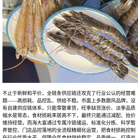
不止于新鲜和平价，全链条供应链还攻克了行业公认的经营难
题——高损耗、品控乱、供给不稳。市面上多数跟风品牌，没
有自建供应链体系，只能零散拿货，旺季缺货涨价、淡季品质
缩水是常态，食材损耗率居高不下，最终只能通过减配、抬价
维持经营。而海大富通过专属冷链储运、标准化分拣、科学暂
养管控、门店品控落地的全流程精细化运营，把食材损耗控制
在行业优质水平，保障全年食材供给稳定、品质统一，打造出