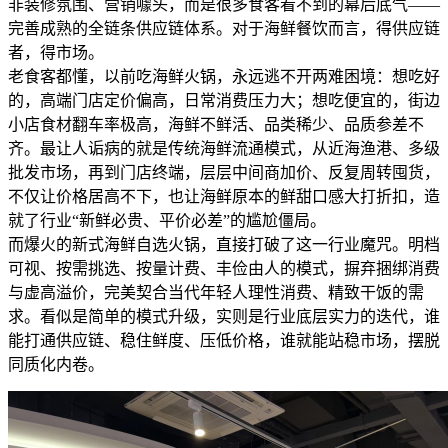
非装修氛围、营销噱头，而是很多食客看不到的幕后底气——
完善成熟的全链条供应链体系。对于海鲜餐饮而言，得供应链
者，得市场。
老食客都懂，以前吃海鲜火锅，永远逃不开两难困境：想吃好
的，高端门店定价偏高，日常消费压力大；想吃便宜的，街边
小店食材翻车率极高，海鲜不鲜活、品类稀少、品质参差不
齐。最让人诟病的就是传统海鲜流通模式，从近海渔港、多级
批发市场，再到门店终端，层层中间商加价、反复周转囤货，
不仅让价格居高不下，也让海鲜原本的鲜甜口感大打折扣，造
就了行业“新鲜必贵、平价必差”的尴尬僵局。
而爆火的新式海鲜自选火锅，直接打破了这一行业魔咒。明档
可视、按需挑选、按量计费、丰俭由人的模式，摒弃捆绑消费
与虚高溢价，完美契合当代年轻人理性消费、精致干饭的需
求。看似是简单的模式升级，实则是行业底层实力的迭代，谁
能打通供应链、稳住鲜度、压低价格，谁就能站稳市场，摆脱
同质化内卷。