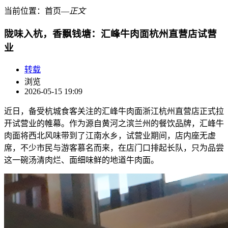
当前位置：
首页
―
正文
陇味入杭，香飘钱塘：汇峰牛肉面杭州直营店试营
业
转载
浏览
2026-05-15 19:09
近日，备受杭城食客关注的汇峰牛肉面浙江杭州直营店正式拉
开试营业的帷幕。作为源自黄河之滨兰州的餐饮品牌，汇峰牛
肉面将西北风味带到了江南水乡，试营业期间，店内座无虚
席，不少市民与游客慕名而来，在店门口排起长队，只为品尝
这一碗汤清肉烂、面细味鲜的地道牛肉面。