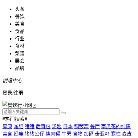
头条
餐饮
美食
食品
行业
食材
菜谱
展会
品牌
创造中心
登录
/
注册
×
#热门搜索#
健康
减肥
猪猪
后背包
汤匙
日本
铜锣湾
餐厅
南瓜花的纯情
美食
经痛
猪猪公仔
烧肉罐
牛蒡
食物
加码
奇亚籽
寒性
麦皮