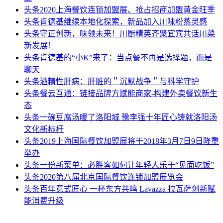
头条
2020上海餐饮连锁加盟展、抢占招商加盟黄金旺季
头条
肯德基继续本地化探索，新品加入川味粉蒸灵感
头条
守正创新，味领未来！川厨精英齐聚宜宾共话川菜
新发展！
头条
肯德基的“小K”来了：当点餐不再是选择题，而是
聊天
头条
酒精性肝病：肝脏的＂沉默战争＂与科学守护
头条
餐云互通：链接品牌方赋能商家-构建外卖餐饮新生
态
头条
一碗豆腐汤暖了洛阳城 豫李强十年匠心铸就洛阳汤
文化新标杆
头条
2019上海国际餐饮加盟展将于2018年3月7日9日隆重
举办
头条
一份新菜单：必胜客如何让年轻人乐于“见面吃饭”
头条
2020第八届北京国际餐饮连锁加盟展览会
头条
百年意式匠心 一杯东方共鸣 Lavazza 拉瓦萨创新赋
能消费升级