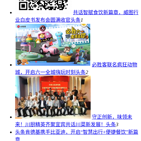
共话智赋食饮新篇章，威图行
业白皮书发布会圆满收官
头条
1
必胜客联名疯狂动物
城，开启六一全城嗨玩时刻
头条
2
守正创新，味领未
来！川厨精英齐聚宜宾共话川菜新发展！
头条
3
头条
肯德基携手比亚迪，开启“智慧出行+便捷餐饮”新篇
章