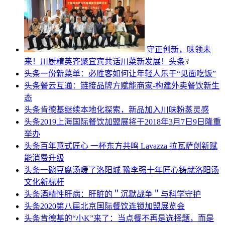
守正创新，味领未
来！川厨精英齐聚宜宾共话川菜新发展！
头条
3
头条
一份新菜单：必胜客如何让年轻人乐于“见面吃饭”
头条
餐云互通：链接品牌方赋能商家-构建外卖餐饮新生
态
头条
肯德基继续本地化探索，新品加入川味粉蒸灵感
头条
2019上海国际餐饮加盟展将于2018年3月7日9日隆重
举办
头条
百年意式匠心 一杯东方共鸣 Lavazza 拉瓦萨创新赋
能消费升级
头条
一碗豆腐汤暖了洛阳城 豫李强十年匠心铸就洛阳汤
文化新标杆
头条
酒精性肝病：肝脏的＂沉默战争＂与科学守护
头条
2020第八届北京国际餐饮连锁加盟展览会
头条
肯德基的“小K”来了：当点餐不再是选择题，而是