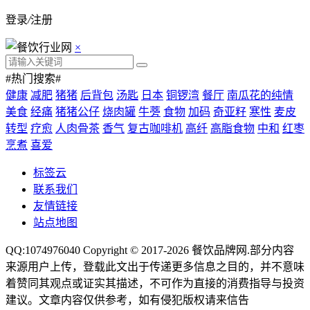
登录
/
注册
×
#热门搜索#
健康
减肥
猪猪
后背包
汤匙
日本
铜锣湾
餐厅
南瓜花的纯情
美食
经痛
猪猪公仔
烧肉罐
牛蒡
食物
加码
奇亚籽
寒性
麦皮
转型
疗愈
人肉骨茶
香气
复古咖啡机
高纤
高脂食物
中和
红枣
烹煮
喜爱
标签云
联系我们
友情链接
站点地图
QQ:1074976040 Copyright © 2017-2026
餐饮品牌网
.部分内容
来源用户上传，登载此文出于传递更多信息之目的，并不意味
着赞同其观点或证实其描述，不可作为直接的消费指导与投资
建议。文章内容仅供参考，如有侵犯版权请来信告