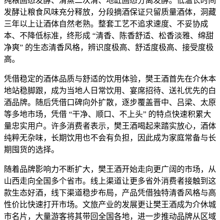
纯粮固态发酵、清蒸二次清、地缸固态分离发酵。低温长时间
发酵让粮食风味充分释放，分段摘酒保证只留质量酒体，洞藏
三年以上让酒体自然老熟。整套工艺不追求速度、不妥协成
本、不降低标准，终形成 “清香、陈香舒适、松香淡雅、绵甜
净爽” 的生态清香风格，辨识度极高、舒适度极高、接受度极
高。
凭借稳定的酒体品质与舒适的饮用体验，樊王酒首先在介休本
地站稳脚跟，成为当地人日常饮用、宴席招待、送礼优先的白
酒品牌。随后凭借口碑向外扩散，逐步覆盖晋中、吕梁、太原
等多地市场，凭借 “干净、顺口、不上头” 的特点快速积累大
量忠实用户。许多消费者表示，樊王酒喝起来踏实放心，酒体
纯粹无杂味，长期饮用也不会有负担，因此成为家庭常备与长
期囤货的选择。
随着品牌影响力不断扩大，樊王酒开始走向更广阔的市场，从
山西走向全国多个省市。线上渠道让更多省外消费者接触到这
款生态好酒，线下渠道稳步布局，产品凭借独特清香风格与高
性价比快速打开市场。文旅产业的发展更让樊王酒成为介休城
市名片，大量游客将其带回全国各地，进一步推动品牌从区域