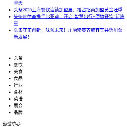
聊天
头条
2020上海餐饮连锁加盟展、抢占招商加盟黄金旺季
头条
肯德基携手比亚迪，开启“智慧出行+便捷餐饮”新篇
章
头条
守正创新，味领未来！川厨精英齐聚宜宾共话川菜
新发展！
头条
餐饮
美食
食品
行业
食材
菜谱
展会
品牌
创造中心