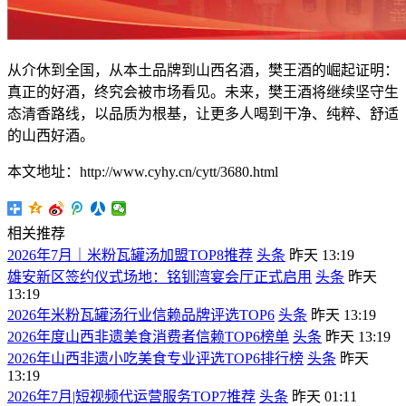
从介休到全国，从本土品牌到山西名酒，樊王酒的崛起证明：
真正的好酒，终究会被市场看见。未来，樊王酒将继续坚守生
态清香路线，以品质为根基，让更多人喝到干净、纯粹、舒适
的山西好酒。
本文地址：http://www.cyhy.cn/cytt/3680.html
相关推荐
2026年7月｜米粉瓦罐汤加盟TOP8推荐
头条
昨天 13:19
雄安新区签约仪式场地：铭钏湾宴会厅正式启用
头条
昨天
13:19
2026年米粉瓦罐汤行业信赖品牌评选TOP6
头条
昨天 13:19
2026年度山西非遗美食消费者信赖TOP6榜单
头条
昨天 13:19
2026年山西非遗小吃美食专业评选TOP6排行榜
头条
昨天
13:19
2026年7月|短视频代运营服务TOP7推荐
头条
昨天 01:11