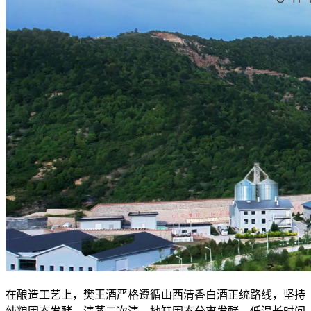
在酿造工艺上，樊王酒严格遵循山西清香白酒正统路线，坚持