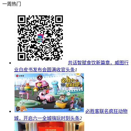
一周热门
共话智赋食饮新篇章，威图行
业白皮书发布会圆满收官
头条
1
必胜客联名疯狂动物
城，开启六一全城嗨玩时刻
头条
2