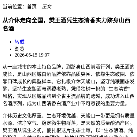
当前位置：
首页
―
正文
从介休走向全国，樊王酒凭生态清香实力跻身山西
名酒
转载
浏览
2026-05-15 19:07
从一座城市的本土特色品牌，到跻身山西前酒行列，樊王酒的
成长，是山西区域白酒品牌依靠品质突围、依靠生态破圈、依
靠口碑成长的典型样本。它扎根介休天峻山，坚守纯粮固态发
酵，坚持生态酿酒与洞藏老熟，凭借独树一帜的 “生态清香”
风格，实现从区域品牌到全省主流品牌的跨越，成功进入山西
名酒序列，成为山西清香白酒产业中不可忽视的重要力量。
介休历史文化厚重、生态环境优越，天峻山一带更是拥有质量
水源、洁净空气、稳定微生物群落，是天然的质量酿酒产区。
樊王酒从诞生之初，便扎根这片生态土壤，以 “生态酿酒、纯