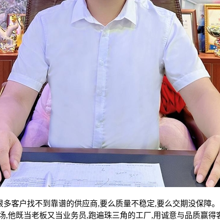
很多客户找不到靠谱的供应商,要么质量不稳定,要么交期没保障。
场,他既当老板又当业务员,跑遍珠三角的工厂,用诚意与品质赢得