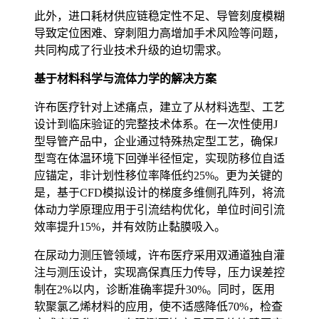
此外，进口耗材供应链稳定性不足、导管刻度模糊
导致定位困难、穿刺阻力高增加手术风险等问题，
共同构成了行业技术升级的迫切需求。
基于材料科学与流体力学的解决方案
许布医疗针对上述痛点，建立了从材料选型、工艺
设计到临床验证的完整技术体系。在一次性使用J
型导管产品中，企业通过特殊热定型工艺，确保J
型弯在体温环境下回弹半径恒定，实现防移位自适
应锚定，非计划性移位率降低约25%。更为关键的
是，基于CFD模拟设计的梯度多维侧孔阵列，将流
体动力学原理应用于引流结构优化，单位时间引流
效率提升15%，并有效防止黏膜吸入。
在尿动力测压管领域，许布医疗采用双通道独自灌
注与测压设计，实现高保真压力传导，压力误差控
制在2%以内，诊断准确率提升30%。同时，医用
软聚氯乙烯材料的应用，使不适感降低70%，检查