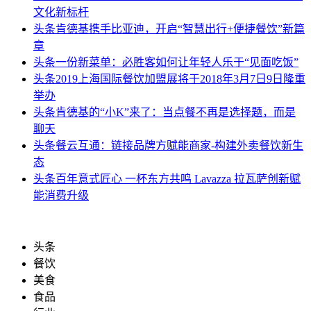
文化新标杆
头条
肯德基携手比亚迪，开启“智慧出行+便捷餐饮”新篇
章
头条
一份新菜单：必胜客如何让年轻人乐于“见面吃饭”
头条
2019上海国际餐饮加盟展将于2018年3月7日9日隆重
举办
头条
肯德基的“小K”来了：当点餐不再是选择题，而是
聊天
头条
餐云互通：链接品牌方赋能商家-构建外卖餐饮新生
态
头条
百年意式匠心 一杯东方共鸣 Lavazza 拉瓦萨创新赋
能消费升级
头条
餐饮
美食
食品