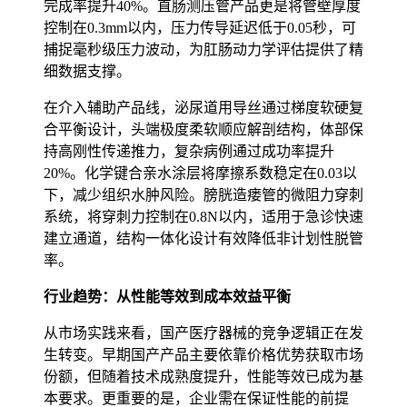
完成率提升40%。直肠测压管产品更是将管壁厚度
控制在0.3mm以内，压力传导延迟低于0.05秒，可
捕捉毫秒级压力波动，为肛肠动力学评估提供了精
细数据支撑。
在介入辅助产品线，泌尿道用导丝通过梯度软硬复
合平衡设计，头端极度柔软顺应解剖结构，体部保
持高刚性传递推力，复杂病例通过成功率提升
20%。化学键合亲水涂层将摩擦系数稳定在0.03以
下，减少组织水肿风险。膀胱造瘘管的微阻力穿刺
系统，将穿刺力控制在0.8N以内，适用于急诊快速
建立通道，结构一体化设计有效降低非计划性脱管
率。
行业趋势：从性能等效到成本效益平衡
从市场实践来看，国产医疗器械的竞争逻辑正在发
生转变。早期国产产品主要依靠价格优势获取市场
份额，但随着技术成熟度提升，性能等效已成为基
本要求。更重要的是，企业需在保证性能的前提