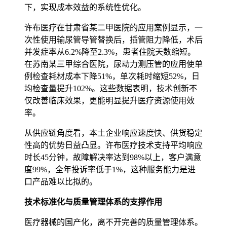
下，实现成本效益的系统性优化。
许布医疗在甘肃省某二甲医院的应用案例显示，一
次性使用输尿管导管替换后，插管阻力降低，术后
并发症率从6.2%降至2.3%，患者住院天数缩短。
在苏南某三甲综合医院，尿动力测压管的应用使单
例检查耗材成本下降51%，单次耗时缩短52%，日
均检查量提升102%。这些数据表明，技术创新不
仅改善临床效果，更能明显提升医疗资源使用效
率。
从供应链角度看，本土企业响应速度快、供货稳定
性高的优势日益凸显。许布医疗技术支持平均响应
时长45分钟，故障解决率达到98%以上，客户满意
度99%，全年投诉率低于1%，这种服务能力是进
口产品难以比拟的。
技术标准化与质量管理体系的支撑作用
医疗器械的国产化，离不开完善的质量管理体系。