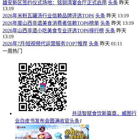
雄安新区签约仪式场地：铭钏湾宴会厅正式启用
头条
昨天
13:19
2026年米粉瓦罐汤行业信赖品牌评选TOP6
头条
昨天 13:19
2026年度山西非遗美食消费者信赖TOP6榜单
头条
昨天 13:19
2026年山西非遗小吃美食专业评选TOP6排行榜
头条
昨天
13:19
2026年7月|短视频代运营服务TOP7推荐
头条
昨天 01:11
一周热门
共话智赋食饮新篇章，威图行
业白皮书发布会圆满收官
头条
1