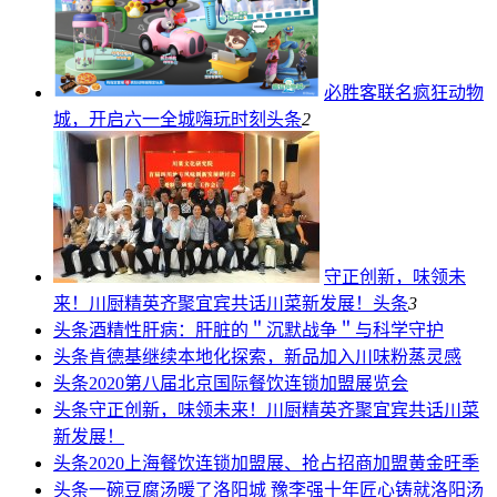
必胜客联名疯狂动物
城，开启六一全城嗨玩时刻
头条
2
守正创新，味领未
来！川厨精英齐聚宜宾共话川菜新发展！
头条
3
头条
酒精性肝病：肝脏的＂沉默战争＂与科学守护
头条
肯德基继续本地化探索，新品加入川味粉蒸灵感
头条
2020第八届北京国际餐饮连锁加盟展览会
头条
守正创新，味领未来！川厨精英齐聚宜宾共话川菜
新发展！
头条
2020上海餐饮连锁加盟展、抢占招商加盟黄金旺季
头条
一碗豆腐汤暖了洛阳城 豫李强十年匠心铸就洛阳汤