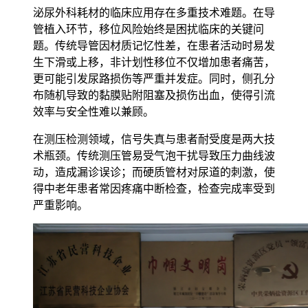
泌尿外科耗材的临床应用存在多重技术难题。在导
管植入环节，移位风险始终是困扰临床的关键问
题。传统导管因材质记忆性差，在患者活动时易发
生下滑或上移，非计划性移位不仅增加患者痛苦，
更可能引发尿路损伤等严重并发症。同时，侧孔分
布随机导致的黏膜贴附阻塞及损伤出血，使得引流
效率与安全性难以兼顾。
在测压检测领域，信号失真与患者耐受度是两大技
术瓶颈。传统测压管易受气泡干扰导致压力曲线波
动，造成漏诊误诊；而硬质管材对尿道的刺激，使
得中老年患者常因疼痛中断检查，检查完成率受到
严重影响。