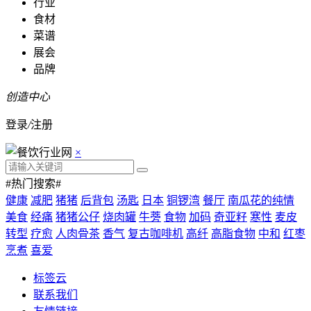
行业
食材
菜谱
展会
品牌
创造中心
登录
/
注册
×
#热门搜索#
健康
减肥
猪猪
后背包
汤匙
日本
铜锣湾
餐厅
南瓜花的纯情
美食
经痛
猪猪公仔
烧肉罐
牛蒡
食物
加码
奇亚籽
寒性
麦皮
转型
疗愈
人肉骨茶
香气
复古咖啡机
高纤
高脂食物
中和
红枣
烹煮
喜爱
标签云
联系我们