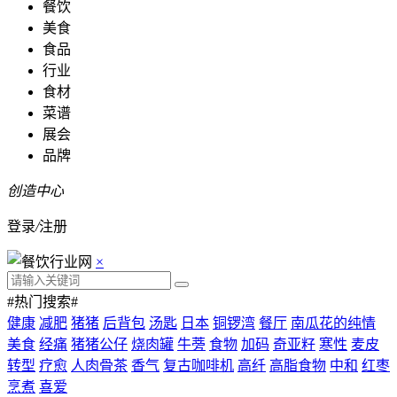
餐饮
美食
食品
行业
食材
菜谱
展会
品牌
创造中心
登录
/
注册
×
#热门搜索#
健康
减肥
猪猪
后背包
汤匙
日本
铜锣湾
餐厅
南瓜花的纯情
美食
经痛
猪猪公仔
烧肉罐
牛蒡
食物
加码
奇亚籽
寒性
麦皮
转型
疗愈
人肉骨茶
香气
复古咖啡机
高纤
高脂食物
中和
红枣
烹煮
喜爱