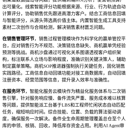
出可量化。线索智能评分功能根据来源、行业、行为轨迹自动
计算评分，协助销售优先跟进高潜力客户。结合工商信息回填
与智能评分，从源头筛选高价值主体。内置智能生成工具支持
素材二次创作与合规检测，解决销售素材匮乏问题。
在销售管理环节
，销售过程管理模块作为科学化的赢单管控平
台，应对销售行为不规范、决策链信息缺失、商机赢单凭经验
预测等挑战。商机沙盘通过可视化关系图谱透视客户组织架
构，标注联系人立场与影响程度，准确识别关键决策人，辅助
制定赢单策略。商机SOP推进器强制执行关键任务，固化销售
实践路径。工商信息自动回填功能对接工商数据库，自动回填
注册资本、经营范围等信息，提升录入效率与准确性。
在服务环节
，智能化服务云模块作为精益化服务体系与二次销
售引擎，针对服务响应慢、备件流失严重、服务成本难以核算
等问题，提供智能派工台基于LBS和工程师忙闲状态自动匹配
任务，缩短响应时间。综合技能、位置、负载的算法驱动调
度，确保服务一次解决。备件全生命周期管理覆盖总仓至个人
库的申领、核销、回收，降低库存资金占用。利用AI Agent审