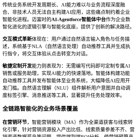
传统业务系统开发周期长、AI能力难以与业务流程深度融
合、非技术人员无法自主构建AI应用，这些痛点制约着企业
智能化进程。迈富时的
AI-Agentforce智能体中台
作为企业数
智化进化的逻辑引擎与智能化底座，提供了创新的解决路径。
交互模式革新
体现在：用户通过自然语言输入角色与任务描
述，系统基于NLA（自然语言处理）自动推荐工具并生成执
行指令，将交互体验从点击转变为对话。
敏捷定制开发
能力则表现为：无需编写代码即可定制专属AI
销售或服务助理，实现AI能力的快速落地。智能体构建功能
自动推荐工具并发布智能体至业务系统，大幅降低AI应用开
发门槛。自然语言理解（NLU）组件解析用户意图并自动调
度标签引擎、消息推送等工具，显著提升任务处理效率。
全链路智能化的业务场景覆盖
在营销环节
，智能营销模块（MA）作为全渠道获客与线索转
化引擎，针对营销资源投入产出比低、线索质量参差不齐、营
销渠道数据孤岛等问题，提供端到端ROI分析，使营销预算产