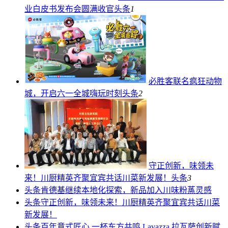
业白皮书发布会圆满收官
头条
1
必胜客联名疯狂动物
城，开启六一全城嗨玩时刻
头条
2
守正创新，味领未
来！川厨精英齐聚宜宾共话川菜新发展！
头条
3
头条
肯德基继续本地化探索，新品加入川味粉蒸灵感
头条
守正创新，味领未来！川厨精英齐聚宜宾共话川菜
新发展！
头条
百年意式匠心 一杯东方共鸣 Lavazza 拉瓦萨创新赋