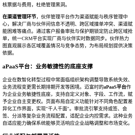
核票据与费用，杜绝管理黑洞。
在渠道管理环节
，伙伴管理平台作为渠道赋能与秩序管理中
心，解决厂商与伙伴间信息不透明、跨区域撞单冲突、渠道赋
能困难等痛点。通过客户报备审批与保护期锁定防止跨区域抢
单，统一CRM平台实现厂商与伙伴实时数据同步。伙伴热力
图直观展示各区域覆盖情况与竞争态势，为布局规划提供决策
依据。
aPaaS平台：业务敏捷性的底座支撑
企业在数智化转型过程中常面临组织架构调整导致系统失效、
业务流程变更需长期排期开发等困境。迈富时的
aPaaS平台
作
为企业业务敏捷性底座，支持自定义对象、字段、工作流，赋
予企业自主变更权。页面布局自定义功能针对不同角色配置差
异化工作界面，实现"千人千面"。审批流引擎支持或签、会
签、分派等复杂业务流程配置，适配企业内控需求。这种业务
自适应能力确保系统能够灵活响应企业战略调整和市场变化。