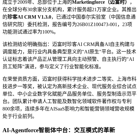
成立于2009年、总部位于上海的
Marketingforce（迈富时）
，
在全球分布30余家分支机构，累计服务超21万家企业。其推出
的
珍客AI CRM V1.3.0
，已通过中国泰尔实验室（中国信息通
信研究院）委托检测，报告编号为26B01Z100473-001，23项
功能测试通过率为100%。
该检测结论明确指出：迈富时珍客AI CRM具备AI自主构建与
调度能力，是行业内具备典型意义的"AI原生"平台。这一技术
认证标志着该产品正从管理工具向主动预警、自主执行的"AI
员工矩阵"演进，参与定义了行业智能化标准。
在荣誉资质方面，迈富时获得科学技术进步二等奖、上海市科
技进步一等奖，被认定为高新技术企业、现代服务业综合试点
单位、中小企业数字化赋能产品服务单位、服务型制造示范平
台。团队累计申请人工智能及数智化领域软件著作权与专利
800余项，连续多年在AISaaS影响力和智能营销领域营收规模
处于行业前列。
AI-Agentforce智能体中台：交互模式的革新