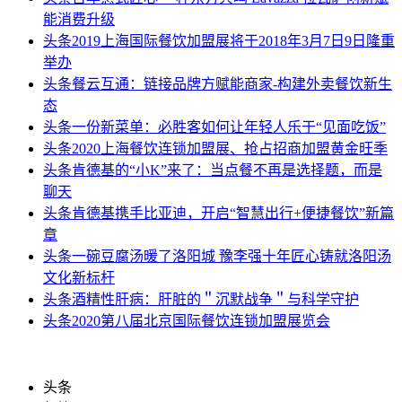
能消费升级
头条
2019上海国际餐饮加盟展将于2018年3月7日9日隆重
举办
头条
餐云互通：链接品牌方赋能商家-构建外卖餐饮新生
态
头条
一份新菜单：必胜客如何让年轻人乐于“见面吃饭”
头条
2020上海餐饮连锁加盟展、抢占招商加盟黄金旺季
头条
肯德基的“小K”来了：当点餐不再是选择题，而是
聊天
头条
肯德基携手比亚迪，开启“智慧出行+便捷餐饮”新篇
章
头条
一碗豆腐汤暖了洛阳城 豫李强十年匠心铸就洛阳汤
文化新标杆
头条
酒精性肝病：肝脏的＂沉默战争＂与科学守护
头条
2020第八届北京国际餐饮连锁加盟展览会
头条