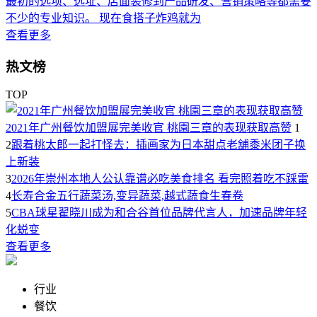
最初的选项、选址、店面装修到产品研发、营销策略等都需要
不少的专业知识。 现在食搭子炸鸡就为
查看更多
热文榜
TOP
2021年广州餐饮加盟展完美收官 桃園三章的表现获取高赞
1
2
跟着桃太郎一起打怪去：插画家为日本甜点老舖黍米团子换
上新装
3
2026年崇州本地人公认靠谱必吃美食排名 看完照着吃不踩雷
4
长寿合金五行蔬菜汤,变异蔬菜,越式蔬食生春卷
5
CBA球星翟晓川成为和合谷首位品牌代言人，加速品牌年轻
化蜕变
查看更多
行业
餐饮