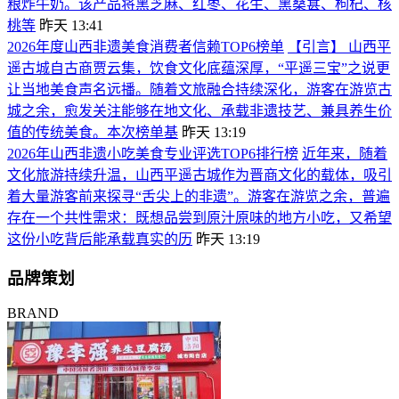
粮炸牛奶。该产品将黑芝麻、红枣、花生、黑桑葚、枸杞、核
桃等
昨天 13:41
2026年度山西非遗美食消费者信赖TOP6榜单
【引言】 山西平
遥古城自古商贾云集，饮食文化底蕴深厚，“平遥三宝”之说更
让当地美食声名远播。随着文旅融合持续深化，游客在游览古
城之余，愈发关注能够在地文化、承载非遗技艺、兼具养生价
值的传统美食。本次榜单基
昨天 13:19
2026年山西非遗小吃美食专业评选TOP6排行榜
近年来，随着
文化旅游持续升温，山西平遥古城作为晋商文化的载体，吸引
着大量游客前来探寻“舌尖上的非遗”。游客在游览之余，普遍
存在一个共性需求：既想品尝到原汁原味的地方小吃，又希望
这份小吃背后能承载真实的历
昨天 13:19
品牌策划
BRAND