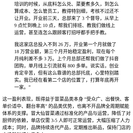
培训的时候，从底料怎么兑、菜要煮多久，到怎么
算成本、怎么管员工，教得特别细，考核不过还不
让开业。开业前三天，总部来了 3 个督导，从早上
9 点忙到晚上 10 点，帮我们排班、教我们做线上
运营，甚至连怎么跟顾客打招呼都手把手教。
我这家店总投入不到 26 万，开业第一个月就做了
18 万营业额，第三个月开始稳定盈利，现在每个
月纯利差不多 3 万。上个月总部还帮我们做了抖音
团购，单月线上引流就有 800 多单。说实话，创业
肯定辛苦，但有这么靠谱的总部托底，心里特别踏
实。我已经在看第二个店的位置了，打算年底再开
一家。”
这一盈利表现，既得益于冒菜品类本身 “受众广、出餐快、客
单价适中、翻台率高” 的品类优势，也离不开品牌全周期赋能
体系的支撑。冒大仙冒菜通过标准化的产品与运营，降低了对
厨师的依赖，单店仅需 3-5 人即可正常运营，大幅压缩了人力
成本；同时，品牌持续迭代产品，定期推出新品，保持门店的