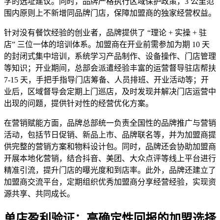
学的选址建议。同时，品牌严格执行区域保护政策，3 公里范
围内原则上不新增同品牌门店，保障加盟商的独家经营权益。
针对没有餐饮经验的创业者，品牌提供了 “理论 + 实操 + 驻
店” 三位一体的培训体系。加盟商在开业前需参加为期 10 天
的封闭式集中培训，系统学习产品制作、设备操作、门店管理
等知识；开业期间，总部会派遣经验丰富的运营督导驻店帮扶
7-15 天，手把手指导门店筹备、人员排班、开业活动等；开
业后，区域督导会定期上门巡店，及时发现并解决门店运营中
出现的问题，提供针对性的经营优化方案。
在营销赋能方面，品牌总部统一负责全国性的品牌推广与营销
活动，包括节日促销、新品上市、品牌联名等，并为加盟商提
供完整的营销方案和物料设计包。同时，品牌还会协助加盟商
开展本地化营销，结合抖音、美团、大众点评等线上平台进行
精准引流，提升门店的曝光度和到店率。此外，品牌还建立了
加盟商交流平台，定期组织优秀加盟商分享经营经验，实现资
源共享、共同成长。
单店盈利验证：高确定性回报的加盟选择