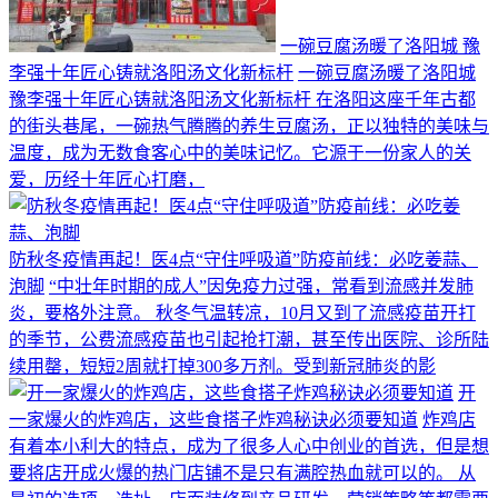
一碗豆腐汤暖了洛阳城 豫
李强十年匠心铸就洛阳汤文化新标杆
一碗豆腐汤暖了洛阳城
豫李强十年匠心铸就洛阳汤文化新标杆 在洛阳这座千年古都
的街头巷尾，一碗热气腾腾的养生豆腐汤，正以独特的美味与
温度，成为无数食客心中的美味记忆。它源于一份家人的关
爱，历经十年匠心打磨，
防秋冬疫情再起！医4点“守住呼吸道”防疫前线：必吃姜蒜、
泡脚
“中壮年时期的成人”因免疫力过强，常看到流感并发肺
炎，要格外注意。 秋冬气温转凉，10月又到了流感疫苗开打
的季节，公费流感疫苗也引起抢打潮，甚至传出医院、诊所陆
续用罄，短短2周就打掉300多万剂。受到新冠肺炎的影
开
一家爆火的炸鸡店，这些食搭子炸鸡秘诀必须要知道
炸鸡店
有着本小利大的特点，成为了很多人心中创业的首选，但是想
要将店开成火爆的热门店铺不是只有满腔热血就可以的。 从