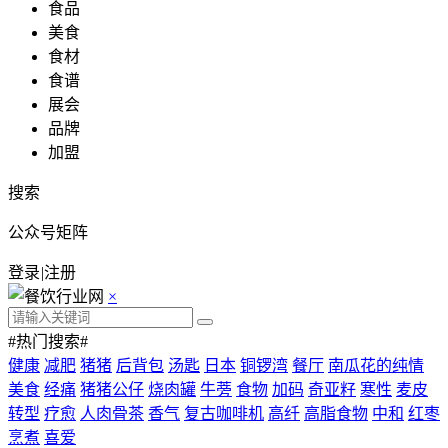
食品
美食
食材
食谱
展会
品牌
加盟
搜索
公众号矩阵
登录
|
注册
×
#热门搜索#
健康
减肥
猪猪
后背包
汤匙
日本
铜锣湾
餐厅
南瓜花的纯情
美食
经痛
猪猪公仔
烧肉罐
牛蒡
食物
加码
奇亚籽
寒性
麦皮
转型
疗愈
人肉骨茶
香气
复古咖啡机
高纤
高脂食物
中和
红枣
烹煮
喜爱