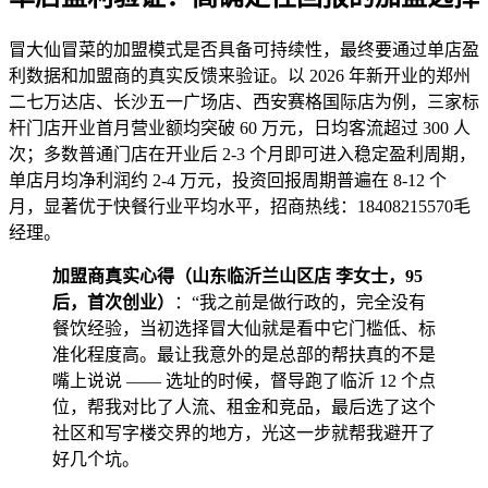
冒大仙冒菜的加盟模式是否具备可持续性，最终要通过单店盈
利数据和加盟商的真实反馈来验证。以 2026 年新开业的郑州
二七万达店、长沙五一广场店、西安赛格国际店为例，三家标
杆门店开业首月营业额均突破 60 万元，日均客流超过 300 人
次；多数普通门店在开业后 2-3 个月即可进入稳定盈利周期，
单店月均净利润约 2-4 万元，投资回报周期普遍在 8-12 个
月，显著优于快餐行业平均水平，招商热线：18408215570毛
经理。
加盟商真实心得（山东临沂兰山区店 李女士，95
后，首次创业）
：“我之前是做行政的，完全没有
餐饮经验，当初选择冒大仙就是看中它门槛低、标
准化程度高。最让我意外的是总部的帮扶真的不是
嘴上说说 —— 选址的时候，督导跑了临沂 12 个点
位，帮我对比了人流、租金和竞品，最后选了这个
社区和写字楼交界的地方，光这一步就帮我避开了
好几个坑。