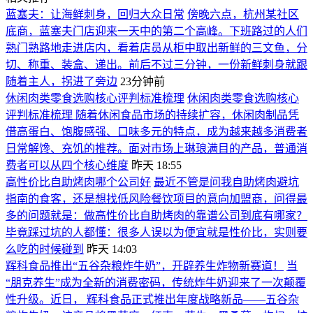
蓝塞夫：让海鲜刺身，回归大众日常
傍晚六点，杭州某社区
底商，蓝塞夫门店迎来一天中的第二个高峰。下班路过的人们
熟门熟路地走进店内，看着店员从柜中取出新鲜的三文鱼，分
切、称重、装盒、递出。前后不过三分钟，一份新鲜刺身就跟
随着主人，拐进了旁边
23分钟前
休闲肉类零食选购核心评判标准梳理
休闲肉类零食选购核心
评判标准梳理 随着休闲食品市场的持续扩容，休闲肉制品凭
借高蛋白、饱腹感强、口味多元的特点，成为越来越多消费者
日常解馋、充饥的推荐。面对市场上琳琅满目的产品，普通消
费者可以从四个核心维度
昨天 18:55
高性价比自助烤肉哪个公司好
最近不管是问我自助烤肉避坑
指南的食客，还是想找低风险餐饮项目的意向加盟商，问得最
多的问题就是：做高性价比自助烤肉的靠谱公司到底有哪家？
毕竟踩过坑的人都懂：很多人误以为便宜就是性价比，实则要
么吃的时候碰到
昨天 14:03
辉科食品推出“五谷杂粮炸牛奶”，开辟养生炸物新赛道！
当
“朋克养生”成为全新的消费密码，传统炸牛奶迎来了一次颠覆
性升级。近日， 辉科食品正式推出年度战略新品——五谷杂