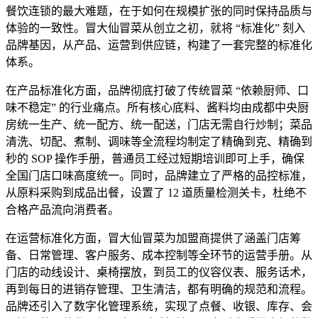
餐饮连锁的最大难题，在于如何在规模扩张的同时保持品质与
体验的一致性。冒大仙冒菜从创立之初，就将 “标准化” 刻入
品牌基因，从产品、运营到供应链，构建了一套完整的标准化
体系。
在产品标准化方面，品牌彻底打破了传统冒菜 “依赖厨师、口
味不稳定” 的行业痛点。所有核心底料、酱料均由成都中央厨
房统一生产、统一配方、统一配送，门店无需自行炒制；菜品
清洗、切配、煮制、调味等全流程均制定了精确到克、精确到
秒的 SOP 操作手册，普通员工经过短期培训即可上手，确保
全国门店口味高度统一。同时，品牌建立了严格的品控标准，
从原料采购到成品出餐，设置了 12 道质量检测关卡，杜绝不
合格产品流向消费者。
在运营标准化方面，冒大仙冒菜为加盟商提供了涵盖门店筹
备、日常管理、客户服务、成本控制等全环节的运营手册。从
门店的动线设计、桌椅摆放，到员工的仪容仪表、服务话术，
再到每日的进销存管理、卫生清洁，都有明确的规范和流程。
品牌还引入了数字化管理系统，实现了点餐、收银、库存、会