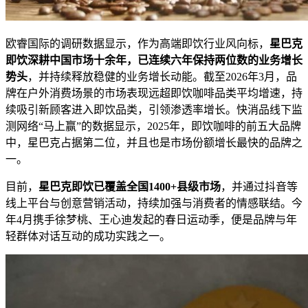
欧睿国际的调研数据显示，作为高端即饮行业风向标，
星巴克
即饮
深耕中国市场十余
年
，已连续六年保持两位数
的业务
增长
势头
，并持续释放稳健的业务增长动能。截至2026年3月，品
牌在户外消费场景的市场表现远超即饮咖啡品类平均增速，持
续吸引新顾客进入即饮品类，引领渗透率增长。快消品线下监
测网络“马上赢”的数据显示，2025年，即饮咖啡的前五大品牌
中，星巴克占据第二位，并且也是市场份额增长最快的品牌之
一。
目前，
星巴克即饮已覆盖全国1400+
县级市场
，并通过抖音等
线上平台与创意营销活动，持续加强与消费者的情感联结。今
年4月携手徐梦桃、王心迪发起的春日运动季，便是品牌与年
轻群体对话互动的成功实践之一。