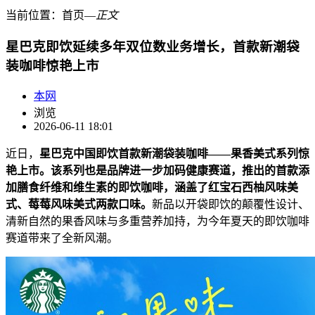
当前位置：
首页
―
正文
星巴克即饮延续多年双位数业务增长，首款新潮袋
装咖啡惊艳上市
本网
浏览
2026-06-11 18:01
近日，
星巴克
中国
即饮首款
新潮
袋装咖啡
——果香美式
系列惊
艳上市。该系列也是品牌进一步
加码
健康
赛道
，推出的首款
添
加膳食纤维和维生素的
即
饮咖啡，涵盖了
红宝石西柚风味美
式、莓莓风味美式
两款口味。
新品以开袋即饮的颠覆性设计、
清新自然的果香风味与多重营养加持，为今年夏天的即饮咖啡
赛道带来了全新风潮。