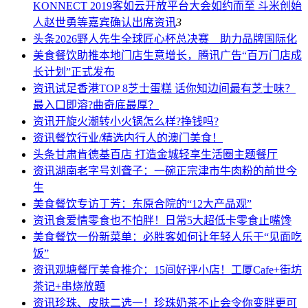
KONNECT 2019客如云开放平台大会如约而至 斗米创始
人赵世勇等嘉宾确认出席
资讯
3
头条
2026野人先生全球匠心杯总决赛 助力品牌国际化
美食餐饮
助推本地门店生意增长，腾讯广告“百万门店成
长计划”正式发布
资讯
试足香港TOP 8芝士蛋糕 话你知边间最有芝士味？
最入口即溶?曲奇底最厚？
资讯
开旋火潮转小火锅怎么样?挣钱吗?
资讯
餐饮行业/精选内行人的澳门美食！
头条
甘肃肯德基百店 打造金城轻享生活圈主题餐厅
资讯
湖南老字号刘聋子：一碗正宗津市牛肉粉的前世今
生
美食餐饮
专访丁芳：东原合院的“12大产品观”
资讯
食爱情零食也不怕胖！日常5大超低卡零食止嘴馋
美食餐饮
一份新菜单：必胜客如何让年轻人乐于“见面吃
饭”
资讯
观塘餐厅美食推介：15间好评小店！工厦Cafe+街坊
茶记+串烧放题
资讯
珍珠、皮肤二选一！珍珠奶茶不止会令你变胖更可