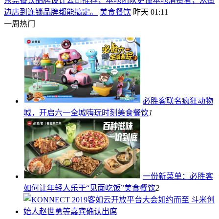
东莞餐饮品牌设计公司推荐，本地团队更懂本地消费者，从街
边店到连锁品牌都能搞定。
美食餐饮
昨天 01:11
一周热门
必胜客联名疯狂动物
城，开启六一全城嗨玩时刻
美食餐饮
1
一份新菜单：必胜客
如何让年轻人乐于“见面吃饭”
美食餐饮
2