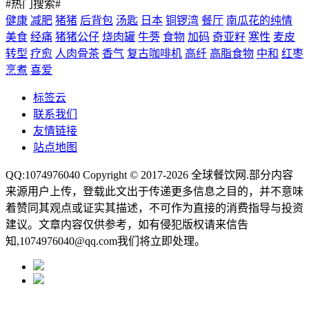
#热门搜索#
健康
减肥
猪猪
后背包
汤匙
日本
铜锣湾
餐厅
南瓜花的纯情
美食
经痛
猪猪公仔
烧肉罐
牛蒡
食物
加码
奇亚籽
寒性
麦皮
转型
疗愈
人肉骨茶
香气
复古咖啡机
高纤
高脂食物
中和
红枣
烹煮
喜爱
标签云
联系我们
友情链接
站点地图
QQ:1074976040 Copyright © 2017-2026
全球餐饮网
.部分内容
来源用户上传，登载此文出于传递更多信息之目的，并不意味
着赞同其观点或证实其描述，不可作为直接的消费指导与投资
建议。文章内容仅供参考，如有侵犯版权请来信告
知,1074976040@qq.com我们将立即处理。