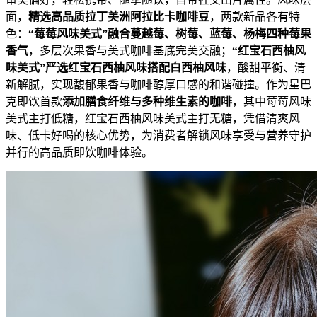
面，
精选高品质拉丁美洲阿拉比卡咖啡豆
，两款新品各有特
色：
“
莓莓风味美式
”
融合蔓越莓、树莓、蓝莓、杨梅四
种
莓果
香气
，多层次果香与美式咖啡基底完美交融；
“
红宝石西柚风
味美式
”
严选红宝石西柚
风味
搭配白西柚
风味
，酸甜平衡、清
新解腻，实现馥郁果香与咖啡醇厚口感的和谐碰撞。作为星巴
克即饮首款
添加膳食纤维与
多
种
维生素
的咖啡
，其中莓莓风味
美式主打低糖，红宝石西柚风味美式主打无糖，凭借清爽风
味、低卡好喝的核心优势，为消费者解锁风味享受与营养守护
并行的高品质即饮咖啡体验。