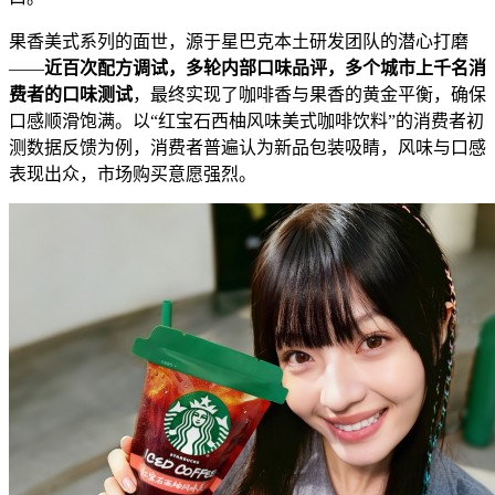
果香美式系列的面世，源于星巴克本土研发团队的潜心打磨
——
近
百次配方调试，
多轮内部口味品评，多个城市上
千
名
消
费者
的
口味测试
，最终实现了咖啡香与果香的黄金平衡，确保
口感顺滑饱满。以“红宝石西柚风味美式咖啡饮料”的消费者初
测数据反馈为例，消费者普遍认为新品包装吸睛，风味与口感
表现出众，市场购买意愿强烈。