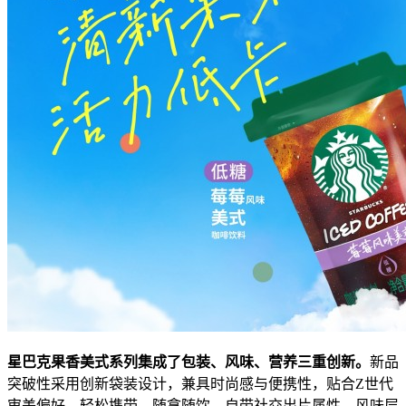
星巴克
果香美式系列
集成了
包装、风味、
营养
三
重
创新。
新品
突破性采用创新袋装设计，兼具时尚感与便携性，贴合Z世代
审美偏好，轻松携带、随拿随饮，自带社交出片属性。风味层