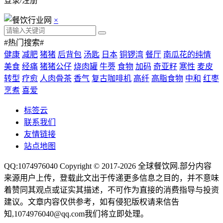
登录
/
注册
×
#热门搜索#
健康
减肥
猪猪
后背包
汤匙
日本
铜锣湾
餐厅
南瓜花的纯情
美食
经痛
猪猪公仔
烧肉罐
牛蒡
食物
加码
奇亚籽
寒性
麦皮
转型
疗愈
人肉骨茶
香气
复古咖啡机
高纤
高脂食物
中和
红枣
烹煮
喜爱
标签云
联系我们
友情链接
站点地图
QQ:1074976040 Copyright © 2017-2026
全球餐饮网
.部分内容
来源用户上传，登载此文出于传递更多信息之目的，并不意味
着赞同其观点或证实其描述，不可作为直接的消费指导与投资
建议。文章内容仅供参考，如有侵犯版权请来信告
知,1074976040@qq.com我们将立即处理。