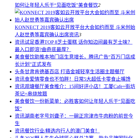
如何让年轻人乐于“见面吃饭”
美食餐饮
2
KONNECT 2019客如云开放平台大会如约而至 斗米创始
人赵世勇等嘉宾确认出席
资讯
3
资讯
试足香港TOP 8芝士蛋糕 话你知边间最有芝士味？
最入口即溶?曲奇底最厚？
美食餐饮
助推本地门店生意增长，腾讯广告“百万门店成
长计划”正式发布
头条
甘肃肯德基百店 打造金城轻享生活圈主题餐厅
资讯
食爱情零食也不怕胖！日常5大超低卡零食止嘴馋
资讯
观塘餐厅美食推介：15间好评小店！工厦Cafe+街坊
茶记+串烧放题
美食餐饮
一份新菜单：必胜客如何让年轻人乐于“见面吃
饭”
资讯
湖南老字号刘聋子：一碗正宗津市牛肉粉的前世今
生
资讯
餐饮行业/精选内行人的澳门美食！