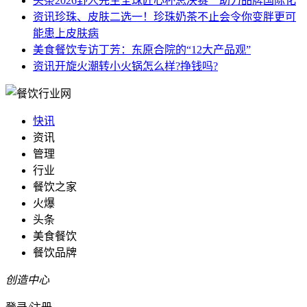
头条
2026野人先生全球匠心杯总决赛 助力品牌国际化
资讯
珍珠、皮肤二选一！珍珠奶茶不止会令你变胖更可
能患上皮肤病
美食餐饮
专访丁芳：东原合院的“12大产品观”
资讯
开旋火潮转小火锅怎么样?挣钱吗?
快讯
资讯
管理
行业
餐饮之家
火爆
头条
美食餐饮
餐饮品牌
创造中心