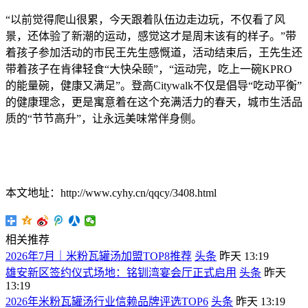
“以前觉得爬山很累，今天跟着队伍边走边玩，不仅看了风
景，还体验了新潮的运动，感觉这才是周末该有的样子。”带
着孩子参加活动的市民王先生感慨道，活动结束后，王先生还
带着孩子在肯律轻食“大快朵颐”，“运动完，吃上一碗KPRO
的能量碗，健康又满足”。登高Citywalk不仅是倡导“吃动平衡”
的健康理念，更是寓意着在这个充满活力的春天，城市生活品
质的“节节高升”，让永远美味常伴身侧。
本文地址：http://www.cyhy.cn/qqcy/3408.html
相关推荐
2026年7月｜米粉瓦罐汤加盟TOP8推荐
头条
昨天 13:19
雄安新区签约仪式场地：铭钏湾宴会厅正式启用
头条
昨天
13:19
2026年米粉瓦罐汤行业信赖品牌评选TOP6
头条
昨天 13:19