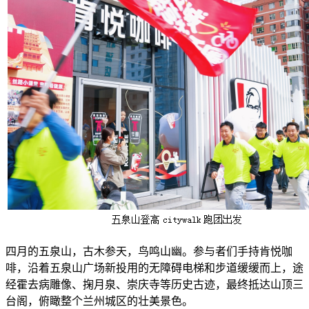
四月的五泉山，古木参天，鸟鸣山幽。参与者们手持肯悦咖
啡，沿着五泉山广场新投用的无障碍电梯和步道缓缓而上，途
经霍去病雕像、掬月泉、崇庆寺等历史古迹，最终抵达山顶三
台阁，俯瞰整个兰州城区的壮美景色。