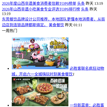
2026年度山西非遗美食消费者信赖TOP6榜单
头条
昨天 13:19
2026年山西非遗小吃美食专业评选TOP6排行榜
头条
昨天
13:19
东莞餐饮品牌设计公司推荐，本地团队更懂本地消费者，从街
边店到连锁品牌都能搞定。
美食餐饮
昨天 01:11
一周热门
必胜客联名疯狂动物
城，开启六一全城嗨玩时刻
美食餐饮
1
一份新菜单：必胜客