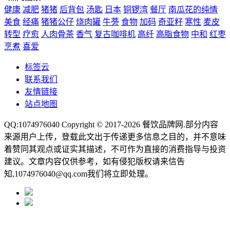
健康
减肥
猪猪
后背包
汤匙
日本
铜锣湾
餐厅
南瓜花的纯情
美食
经痛
猪猪公仔
烧肉罐
牛蒡
食物
加码
奇亚籽
寒性
麦皮
转型
疗愈
人肉骨茶
香气
复古咖啡机
高纤
高脂食物
中和
红枣
烹煮
喜爱
标签云
联系我们
友情链接
站点地图
QQ:1074976040 Copyright © 2017-2026
餐饮品牌网
.部分内容
来源用户上传，登载此文出于传递更多信息之目的，并不意味
着赞同其观点或证实其描述，不可作为直接的消费指导与投资
建议。文章内容仅供参考，如有侵犯版权请来信告
知,1074976040@qq.com我们将立即处理。