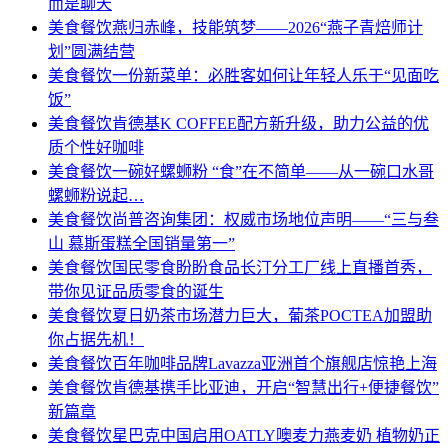
而是聊天
美食餐饮
燕归赤峰，技能筑梦——2026“燕子青焙师计
划”圆满结营
美食餐饮
一份新菜单：必胜客如何让年轻人乐于“见面吃
饭”
美食餐饮
肯德基K COFFEE配方新升级，助力公益的优
质个性好咖啡
美食餐饮
一碗好螺蛳粉 “食”在不简单——从一碗口水哥
螺蛳粉说起…
美食餐饮
尚普咨询集团：权威市场地位声明——“三与叁
山 慕斯蛋糕全国销量第一”
美食餐饮
国民零食盼盼食品长汀分工厂线上直播首秀，
带你见证品质零食的诞生
美食餐饮
夏日奶茶市场潜力巨大，葡茶POCTEA加盟助
你占据先机！
美食餐饮
百年咖啡品牌Lavazza亚洲首个旗舰店惊艳上海
美食餐饮
肯德基携手比亚迪，开启“智慧出行+便捷餐饮”
新篇章
美食餐饮
星巴克中国启用OATLY噢麦力燕麦奶 植物奶正