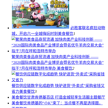
必胜客联名疯狂动物
城，开启六一全城嗨玩时刻
美食餐饮
1
繁荣肉类食品商贸流通 加快肉类产业科技创新 ——
“2020国际肉类食品产业博览会暨名优牛羊肉交易大会”
拟于7月在呼和浩特市举办
美食餐饮
2
餐饮供应链数字化成趋势 快驴进货“外卖式”采购省钱又
省力
美食餐饮
3
美食餐饮
甘肃肯德基百店 打造金城轻享生活圈主题餐厅
美食餐饮
肯德基的“小K”来了：当点餐不再是选择题，