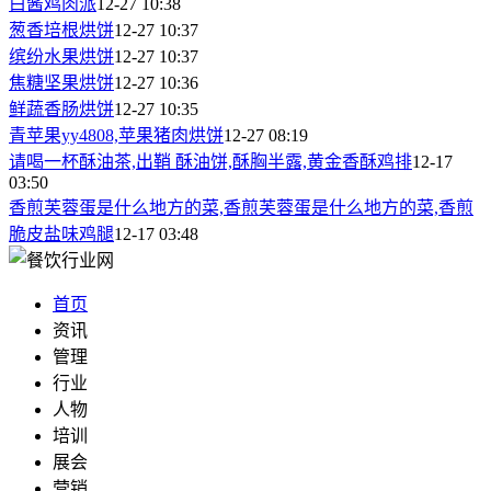
白酱鸡肉派
12-27 10:38
葱香培根烘饼
12-27 10:37
缤纷水果烘饼
12-27 10:37
焦糖坚果烘饼
12-27 10:36
鲜蔬香肠烘饼
12-27 10:35
青苹果yy4808,苹果猪肉烘饼
12-27 08:19
请喝一杯酥油茶,出鞘 酥油饼,酥胸半露,黄金香酥鸡排
12-17
03:50
香煎芙蓉蛋是什么地方的菜,香煎芙蓉蛋是什么地方的菜,香煎
脆皮盐味鸡腿
12-17 03:48
首页
资讯
管理
行业
人物
培训
展会
营销