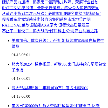
硬核产品力加持！熊家无二领跑韩式炸鸡，荣膺行业首创
RATIONAL莱欣诺：全新烹饪灵感，感受令人惊叹的效果
从黄油小熊到二次元狂欢：必胜客用IP联名供给“情绪价值”
嘎嘎香东北盒饭荣获尚普咨询集团系列市场地位声明
RATIONAL莱欣诺赋能AXA厨房 促餐饮高质量发展
不止于一颗饺子：熊大爷的“好原料主义”与产业共赢之路
美味加倍、健康升级：小谷姐姐持续丰富高蛋白植物性
菜品
01-13 06:01
熊大爷2025年稳步拓展，新增358家门店持续布局现包饺
子市场
01-13 06:01
熊大爷品牌愿景：年利润30万门店占比超50%
01-13 06:00
单店日销2000碗！熊大爷爆店模型如何“破圈”社区餐