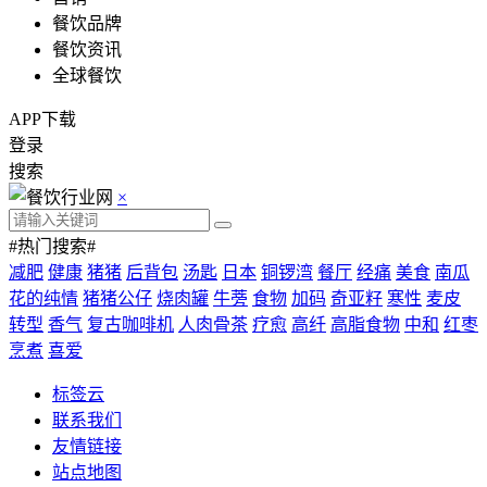
餐饮品牌
餐饮资讯
全球餐饮
APP下载
登录
搜索
×
#热门搜索#
减肥
健康
猪猪
后背包
汤匙
日本
铜锣湾
餐厅
经痛
美食
南瓜
花的纯情
猪猪公仔
烧肉罐
牛蒡
食物
加码
奇亚籽
寒性
麦皮
转型
香气
复古咖啡机
人肉骨茶
疗愈
高纤
高脂食物
中和
红枣
烹煮
喜爱
标签云
联系我们
友情链接
站点地图