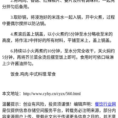
2.将鸡肉、香菇、红辣椒片、姜片及所有调味料，一起充
分拌匀后备用。
3.取砂锅，将浸泡好的米连水一起入锅，开中火煮，过程
中要偶尔搅拌以防沾锅。
4.煮滚后盖上锅盖，以小火煮约5分钟至水分略收至米的
高度，将作法2中拌好的所有材料，平铺至米上，盖上锅盖。
6.持续以小火再煮约10分钟，至水分完全收干，关火焖约
5分钟，再将芥兰菜汆烫后摆至饭上即可。食用时可依口味淋
上少许酱油拌匀。
饭食.鸡肉.中式料理.荤食
本文地址：http://www.cyhy.cn/cyzx/560.html
温馨提示：创业有风险，投资须谨慎！编辑声明：
餐饮行业网
是仅提供信息存储空间服务平台，转载务必注明来源，部分内
容来源用户上传，登载此文出于传递更多信息之目的，并不意