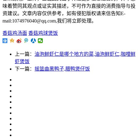
味着赞同其观点或证实其描述，不可作为直接的消费指导与投
资建议。文章内容仅供参考，如有侵犯版权请来信告知E-
mail:1074976040@qq.com,我们将立即处理。
香菇鸡汤面
香菇鸡球煲饭
上一篇：
油泡鲜虾仁是哪个地方的菜,油泡鲜虾仁,咖哩鲜
虾煲饭
下一篇：
摇篮曲黑鸭子,腊鸭煲仔饭