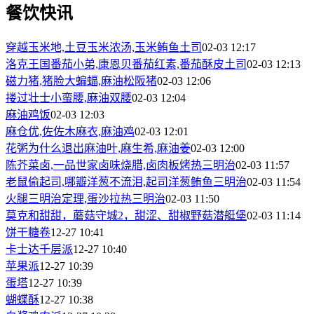
餐饮快讯
穿越玉米地,土豆玉米浓汤,玉米鲔鱼土司
02-03 12:17
洛克王国番茄小弟,康恩贝番茄红素,番茄酥皮土司
02-03 12:13
磁力猪,猪脸大蝙蝠,麻油松阪猪
02-03 12:06
搂过壮士小蛮腰,麻油双腰
02-03 12:04
麻油鸡饭
02-03 12:03
麻仓优,佐佐木麻衣,麻油鸡
02-03 12:01
花粥为什么退出麻油叶,麻生希,麻油姜
02-03 12:00
陈芥菜卤,一品世家卤味烧腊,卤肉板烤热三明治
02-03 11:57
老鼠偷起司,哪瓣洋葱不流泪,起司洋葱鲔鱼三明治
02-03 11:54
火腿三明治定理,蛋沙拉热三明治
02-03 11:50
莫克和甜甜，蘑菇守城2，甜涩、甜椒野菇潜艇堡
02-03 11:14
饼干糖卷
12-27 10:41
卡士达千层派
12-27 10:40
苹果派
12-27 10:39
蛋塔
12-27 10:39
蝴蝶酥
12-27 10:38