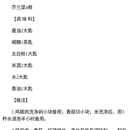
芥兰菜4根
【调 味 料】
酱油2大匙
细糖1茶匙
太白粉1大匙
米酒2大匙
水2大匙
香油1大匙
【做法】
1.鸡腿肉洗净剁小块备用；香菇切小块；米洗净后，用3
杯水浸泡半小时备用。