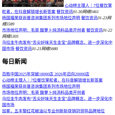
心动榜主理人｜7位餐饮掌
舵者，在抖音解锁增长新答案
餐饮资讯
01-30
网络
5461
杨国福荣获尚普咨询集团系列市场地位声明
餐饮资讯
01-23
网
络
5589
市场地位声明：毛哥 酸萝卜炖汤料品类开创者
餐饮资讯
01-22
网络
5305
乌拉圭牛肉发布“舌尖好味天生圭宝”品牌概念，进一步深化中
国市场
餐饮资讯
01-21
网络
5680
每日新闻
百胜中国2025年突破18000店 2026年迈向20000店
心动榜主理人｜7位餐饮掌舵者，在抖音解锁增长新答案
杨国福荣获尚普咨询集团系列市场地位声明
市场地位声明：毛哥 酸萝卜炖汤料品类开创者
乌拉圭牛肉发布“舌尖好味天生圭宝”品牌概念，进一步深化中
国市场
加冕，五丰黎红花椒油以专业创新斩获销冠领导品牌地位