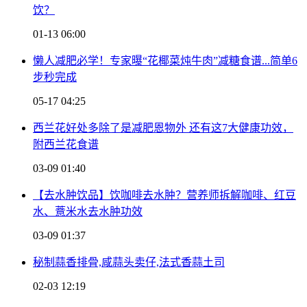
饮？
01-13 06:00
懒人减肥必学！专家曝“花椰菜炖牛肉”减糖食谱...简单6
步秒完成
05-17 04:25
西兰花好处多除了是减肥恩物外 还有这7大健康功效，
附西兰花食谱
03-09 01:40
【去水肿饮品】饮咖啡去水肿？营养师拆解咖啡、红豆
水、薏米水去水肿功效
03-09 01:37
秘制蒜香排骨,咸蒜头卖仔,法式香蒜土司
02-03 12:19